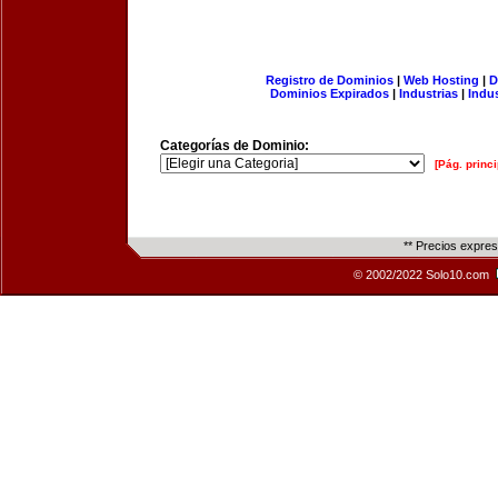
Registro de Dominios
|
Web Hosting
|
D
Dominios Expirados
|
Industrias
|
Indu
Categorías de Dominio:
[Pág. princi
** Precios expre
© 2002/2022 Solo10.com